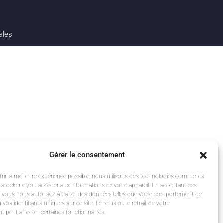
ales
Gérer le consentement
rir la meilleure expérience possible, nous utilisons des technologies comme les
 stocker et/ou accéder aux informations de votre appareil. En acceptant ces
, vous nous autorisez à traiter des données telles que votre comportement de
 vos identifiants uniques sur ce site. Le refus ou le retrait de votre
 peut affecter certaines fonctionnalités.