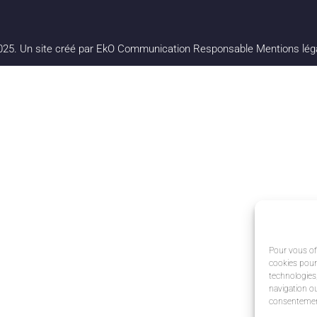
25. Un site créé par EkO Communication Responsable
Mentions lég
Pour vous off
cookies pour
technologies
navigation ou
consentement