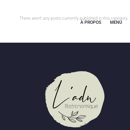
There aren't any posts currently published in this category.
À PROPOS
MENU